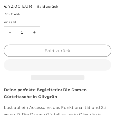
Normaler
€42,00 EUR
Bald zurück
Preis
inkl. MwSt.
Anzahl
Verringere
Erhöhe
die
die
Menge
Menge
für
für
Bald zurück
Damen
Damen
Gürteltasche
Gürteltasche
olivgrün
olivgrün
Deine perfekte Begleiterin: Die Damen
Gürteltasche in Olivgrün
Lust auf ein Accessoire, das Funktionalität und Stil
vereint? Die Damen Gürteltasche in Olivgrün ist