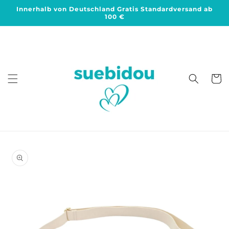
Direkt
Innerhalb von Deutschland Gratis Standardversand ab
zum
100 €
Inhalt
Warenko
duktinformationen
ingen