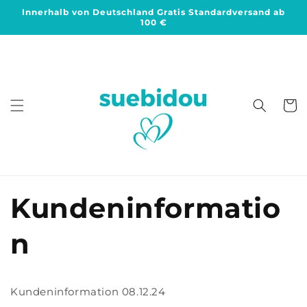
Direkt
Innerhalb von Deutschland Gratis Standardversand ab
zum
100 €
Inhalt
Warenko
Kundeninformatio
n
Kundeninformation 08.12.24