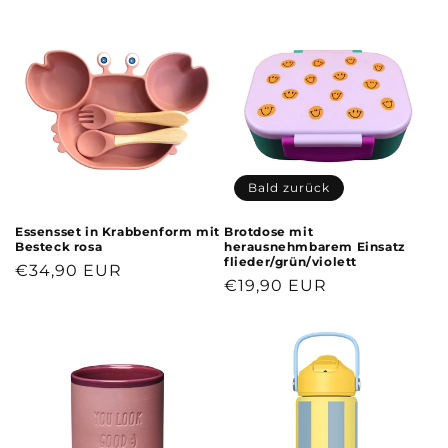
Preis
Preis
Bald zurück
Essensset in Krabbenform mit
Brotdose mit
Besteck rosa
herausnehmbarem Einsatz
flieder/grün/violett
Normaler
€34,90 EUR
Normaler
€19,90 EUR
Preis
Preis