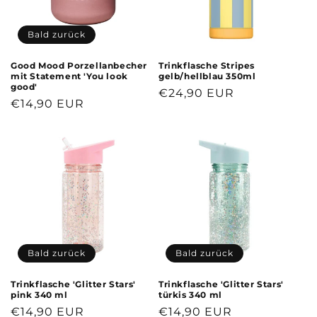
Bald zurück
Good Mood Porzellanbecher
Trinkflasche Stripes
mit Statement 'You look
gelb/hellblau 350ml
good'
Normaler
€24,90 EUR
Normaler
€14,90 EUR
Preis
Preis
Bald zurück
Bald zurück
Trinkflasche 'Glitter Stars'
Trinkflasche 'Glitter Stars'
pink 340 ml
türkis 340 ml
Normaler
€14,90 EUR
Normaler
€14,90 EUR