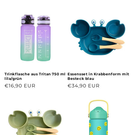
Preis
Trinkflasche aus Tritan 750 ml
Essensset in Krabbenform mit
lila/grün
Besteck blau
Normaler
€16,90 EUR
Normaler
€34,90 EUR
Preis
Preis