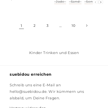
Preis
Jade
Sand
Senf
Farbe
Preis
1
2
3
…
10
Kinder Trinken und Essen
suebidou erreichen
Schreib uns eine E-Mail an
hello@suebidou.de. Wir kümmern uns
alsbald, um Deine Fragen.