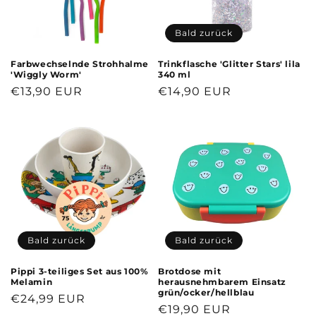
Bald zurück
Farbwechselnde Strohhalme
Trinkflasche 'Glitter Stars' lila
'Wiggly Worm'
340 ml
Normaler
€13,90 EUR
Normaler
€14,90 EUR
Preis
Preis
Bald zurück
Bald zurück
Pippi 3-teiliges Set aus 100%
Brotdose mit
Melamin
herausnehmbarem Einsatz
grün/ocker/hellblau
Normaler
€24,99 EUR
Normaler
€19,90 EUR
Preis