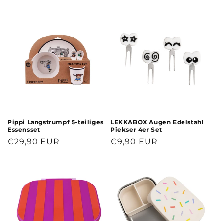
Preis
Preis
Pippi Langstrumpf 5-teiliges
LEKKABOX Augen Edelstahl
Essensset
Piekser 4er Set
Normaler
€29,90 EUR
Normaler
€9,90 EUR
Preis
Preis