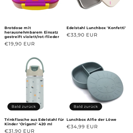
Brotdose mit
Edelstahl Lunchbox 'Konfetti'
herausnehmbarem Einsatz
Normaler
€33,90 EUR
gestreift violett/rot-flieder
Preis
Normaler
€19,90 EUR
Preis
Bald zurück
Bald zurück
Trinkflasche aus Edelstahl für
Lunchbox Alfie der Löwe
Kinder 'Origami' 420 ml
Normaler
€34,99 EUR
Normaler
€31,90 EUR