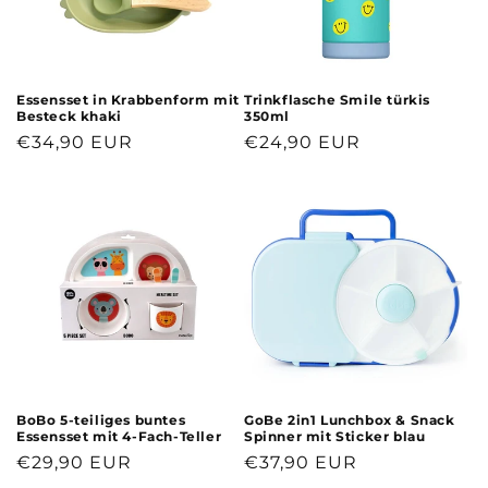
Essensset in Krabbenform mit
Trinkflasche Smile türkis
Besteck khaki
350ml
Normaler
€34,90 EUR
Normaler
€24,90 EUR
Preis
Preis
BoBo 5-teiliges buntes
GoBe 2in1 Lunchbox & Snack
Essensset mit 4-Fach-Teller
Spinner mit Sticker blau
Normaler
€29,90 EUR
Normaler
€37,90 EUR