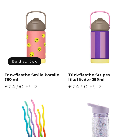
g
o
r
i
e
:
Bald zurück
Trinkflasche Smile koralle
Trinkflasche Stripes
350 ml
lila/flieder 350ml
Normaler
€24,90 EUR
Normaler
€24,90 EUR
Preis
Preis