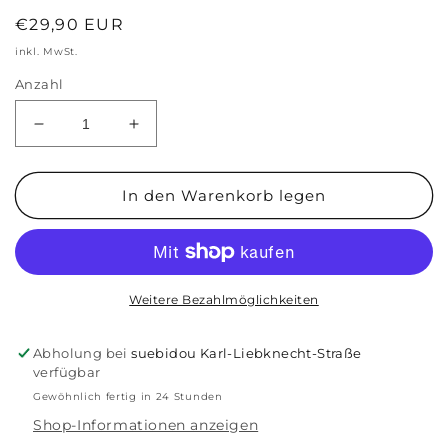
Normaler
€29,90 EUR
Preis
inkl. MwSt.
Anzahl
Verringere
Erhöhe
die
die
Menge
Menge
für
für
In den Warenkorb legen
Pippi
Pippi
Langstrumpf
Langstrumpf
5-
5-
teiliges
teiliges
Essensset
Essensset
Weitere Bezahlmöglichkeiten
Abholung bei
suebidou Karl-Liebknecht-Straße
verfügbar
Gewöhnlich fertig in 24 Stunden
Shop-Informationen anzeigen