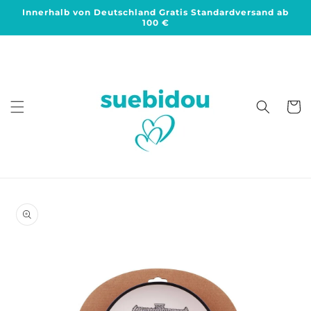
Direkt
Innerhalb von Deutschland Gratis Standardversand ab
zum
100 €
Inhalt
Warenko
duktinformationen
ingen