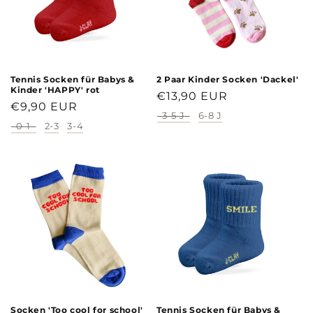
Tennis Socken für Babys &
2 Paar Kinder Socken 'Dackel'
Kinder 'HAPPY' rot
Normaler
€13,90 EUR
Normaler
€9,90 EUR
Preis
3-5 J
6-8 J
Größe
Preis
0-1
2-3
3-4
Größe
Socken 'Too cool for school'
Tennis Socken für Babys &