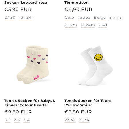
Socken 'Leopard' rosa
Tiermotiven
Normaler
€5,90 EUR
Normaler
€4,90 EUR
Preis
Preis
27-30
31-34
Gelb
Taupe
Beige
Blau
Pi
Größe
Farbe
0-12m
12-24m
2-4J
Größe
Tennis Socken für Babys &
Tennis Socken für Teens
Kinder 'Colour Hearts'
'Yellow Smile'
Normaler
€9,90 EUR
Normaler
€9,90 EUR
Preis
Preis
0-1
2-3
3-4
27-30
31-34
Größe
Größe