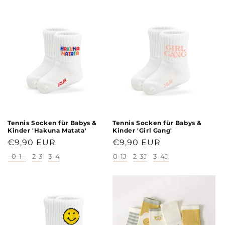
g
o
r
i
e
:
Tennis Socken für Babys &
Tennis Socken für Babys &
Kinder 'Hakuna Matata'
Kinder 'Girl Gang'
Normaler
€9,90 EUR
Normaler
€9,90 EUR
Preis
Preis
0-1
2-3
3-4
0-1J
2-3J
3-4J
Größe
Größe