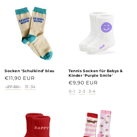
Socken 'Schulkind' blau
Tennis Socken für Babys &
Kinder 'Purple Smile'
Normaler
€11,90 EUR
Normaler
€9,90 EUR
Preis
27-30
31-34
Größe
Preis
0-1
2-3
3-4
Größe