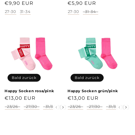
Normaler
€9,90 EUR
Normaler
€5,90 EUR
Preis
Preis
27-30
31-34
27-30
31-34
Größe
Größe
Bald zurück
Bald zurück
Happy Socken rosa/pink
Happy Socken grün/pink
Normaler
€13,00 EUR
Normaler
€13,00 EUR
Preis
Preis
23/26
27/30
31/34
35/38
23/26
27/30
31/34
35/
Größe
Größe