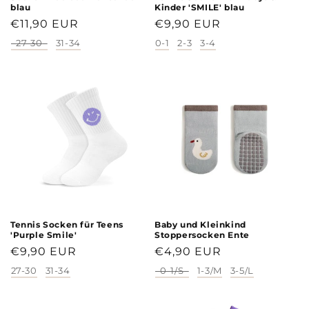
blau
Kinder 'SMILE' blau
Normaler
€11,90 EUR
Normaler
€9,90 EUR
Preis
Preis
27-30
31-34
0-1
2-3
3-4
Größe
Größe
Tennis Socken für Teens
Baby und Kleinkind
'Purple Smile'
Stoppersocken Ente
Normaler
€9,90 EUR
Normaler
€4,90 EUR
Preis
Preis
27-30
31-34
0-1/S
1-3/M
3-5/L
Größe
Größe