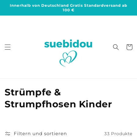
Direkt
Innerhalb von Deutschland Gratis Standardversand ab
zum
100 €
Inhalt
Warenko
K
Strümpfe &
a
Strumpfhosen Kinder
t
e
Filtern und sortieren
33 Produkte