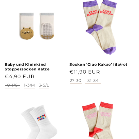
Baby und Kleinkind
Socken 'Ciao Kakao' lila/rot
Stoppersocken Katze
Normaler
€11,90 EUR
Normaler
€4,90 EUR
Preis
27-30
31-34
Größe
Preis
0-1/S
1-3/M
3-5/L
Größe