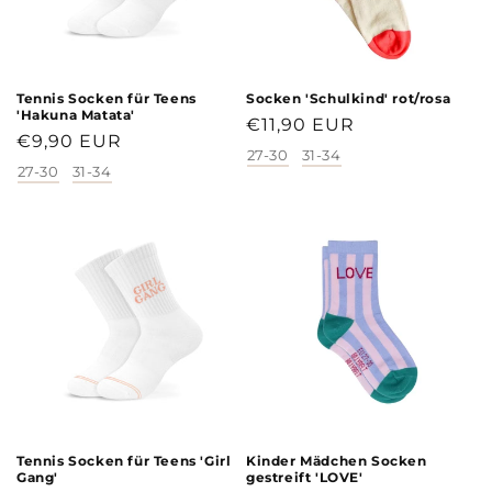
Tennis Socken für Teens
Socken 'Schulkind' rot/rosa
'Hakuna Matata'
Normaler
€11,90 EUR
Normaler
€9,90 EUR
Preis
27-30
31-34
Größe
Preis
27-30
31-34
Größe
Tennis Socken für Teens 'Girl
Kinder Mädchen Socken
Gang'
gestreift 'LOVE'