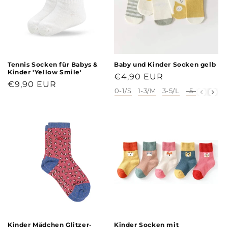
Tennis Socken für Babys &
Baby und Kinder Socken gelb
Kinder 'Yellow Smile'
Normaler
€4,90 EUR
Normaler
€9,90 EUR
Preis
0-1/S
1-3/M
3-5/L
5-8/XL
Größe
Preis
Kinder Mädchen Glitzer-
Kinder Socken mit