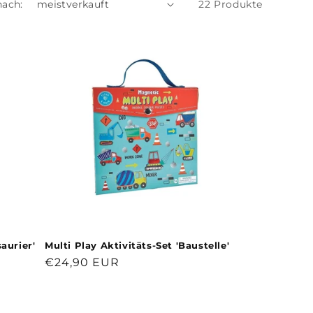
nach:
22 Produkte
aurier'
Multi Play Aktivitäts-Set 'Baustelle'
Normaler
€24,90 EUR
Preis