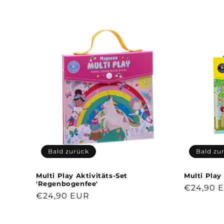
t
e
g
o
r
i
e
Bald zurück
Bald zu
:
Multi Play Aktivitäts-Set
Multi Play
'Regenbogenfee'
Normale
€24,90 
Normaler
€24,90 EUR
Preis
Preis