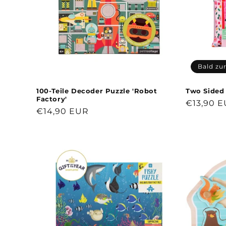
Bald zu
100-Teile Decoder Puzzle 'Robot
Two Sided 
Factory'
Normale
€13,90 
Normaler
€14,90 EUR
Preis
Preis