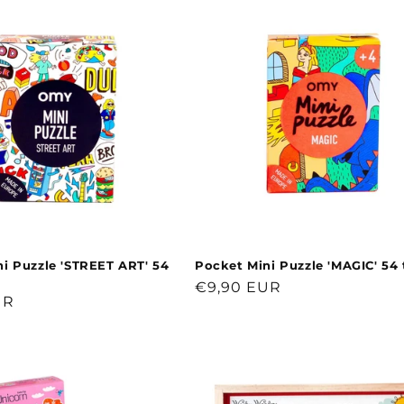
i Puzzle 'STREET ART' 54
Pocket Mini Puzzle 'MAGIC' 54 t
Normaler
€9,90 EUR
r
UR
Preis