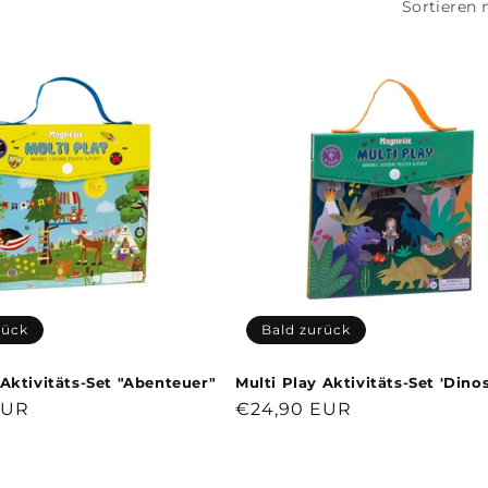
Sortieren 
rück
Bald zurück
 Aktivitäts-Set "Abenteuer"
Multi Play Aktivitäts-Set 'Dinos
r
EUR
Normaler
€24,90 EUR
Preis