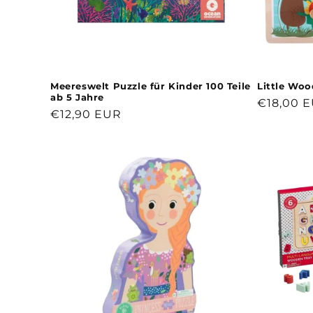
Meereswelt Puzzle für Kinder 100 Teile
Little Wood
ab 5 Jahre
Normale
€18,00 
Normaler
€12,90 EUR
Preis
Preis