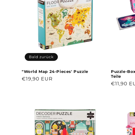
Bald zurück
"World Map 24-Pieces' Puzzle
Puzzle-Bo
Teile
Normaler
€19,90 EUR
Normale
€11,90 E
Preis
Preis