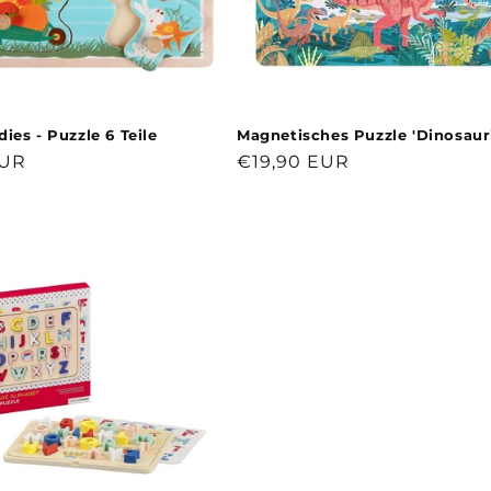
ies - Puzzle 6 Teile
Magnetisches Puzzle 'Dinosauri
r
EUR
Normaler
€19,90 EUR
Preis