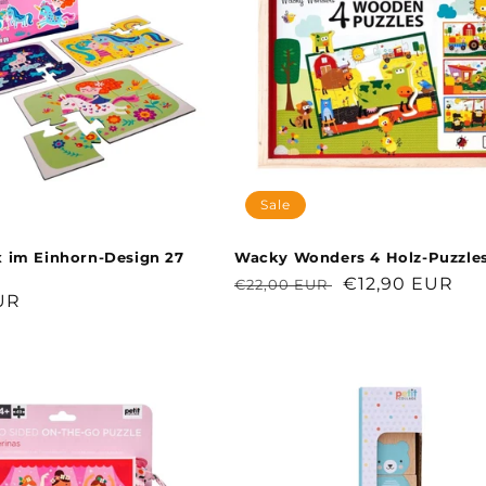
Sale
x im Einhorn-Design 27
Wacky Wonders 4 Holz-Puzzle
Normaler
Verkaufspreis
€12,90 EUR
€22,00 EUR
r
UR
Preis