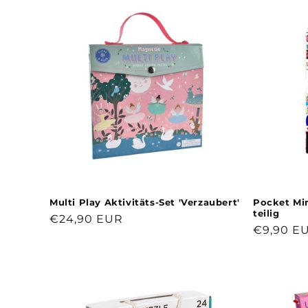
Multi Play Aktivitäts-Set 'Verzaubert'
Pocket Min
teilig
Normaler
€24,90 EUR
Normale
€9,90 E
Preis
Preis