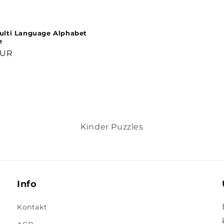
lti Language Alphabet
e
r
EUR
Kinder Puzzles
Info
Kontakt