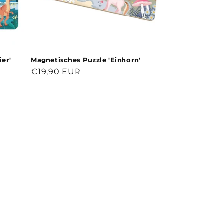
er'
Magnetisches Puzzle 'Einhorn'
Normaler
€19,90 EUR
Preis