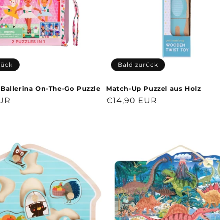
rück
Bald zurück
Ballerina On-The-Go Puzzle
Match-Up Puzzel aus Holz
r
EUR
Normaler
€14,90 EUR
Preis