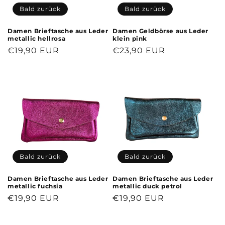
Bald zurück
Bald zurück
Damen Brieftasche aus Leder
Damen Geldbörse aus Leder
metallic hellrosa
klein pink
Normaler
€19,90 EUR
Normaler
€23,90 EUR
Preis
Preis
Bald zurück
Bald zurück
Damen Brieftasche aus Leder
Damen Brieftasche aus Leder
metallic fuchsia
metallic duck petrol
Normaler
€19,90 EUR
Normaler
€19,90 EUR
Preis
Preis