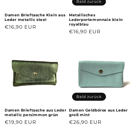
Bald zurück
Damen Brieftasche Klein aus
Metallisches
Leder metallic steel
Lederportemonnaie klein
royalblau
Normaler
€16,90 EUR
Normaler
€16,90 EUR
Preis
Preis
Bald zurück
Damen Brieftasche aus Leder
Damen Geldbörse aus Leder
metallic persimmon grün
groß mint
Normaler
€19,90 EUR
Normaler
€26,90 EUR
Preis
Preis