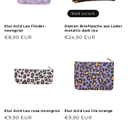
Bald zurück
Etui Acid Leo flieder-
Damen Brieftasche aus Leder
neongrün
metallic dark leo
Normaler
€8,90 EUR
Normaler
€24,90 EUR
Preis
Preis
Etui Acid Leo rosa-neongrün
Etui Acid Leo lila-orange
Normaler
€9,90 EUR
Normaler
€9,90 EUR
Preis
Preis