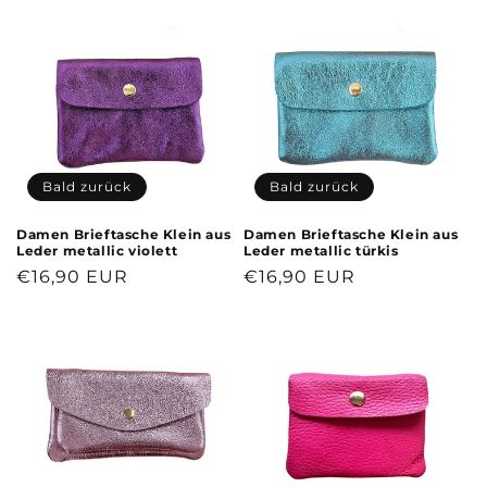
Bald zurück
Bald zurück
Damen Brieftasche Klein aus
Damen Brieftasche Klein aus
Leder metallic violett
Leder metallic türkis
Normaler
€16,90 EUR
Normaler
€16,90 EUR
Preis
Preis