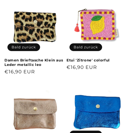
Bald zurück
Bald zurück
Damen Brieftasche Klein aus
Etui 'Zitrone' colorful
Leder metallic leo
Normaler
€16,90 EUR
Normaler
€16,90 EUR
Preis
Preis