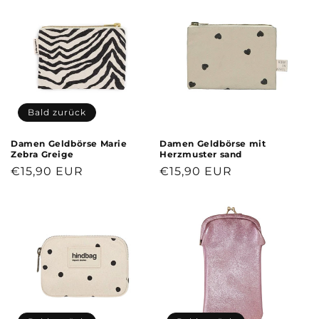
Bald zurück
Damen Geldbörse Marie
Damen Geldbörse mit
Zebra Greige
Herzmuster sand
Normaler
€15,90 EUR
Normaler
€15,90 EUR
Preis
Preis