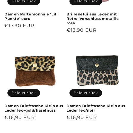
Bald zurück
Bald zurück
Damen Portemonnaie 'Lili
Brillenetui aus Leder mit
Punkte' ecru
Retro-Verschluss metallic
rosa
Normaler
€17,90 EUR
Normaler
€13,90 EUR
Preis
Preis
Bald zurück
Bald zurück
Damen Brieftasche Klein aus
Damen Brieftasche Klein aus
Leder leo-gold/haselnuss
Leder leo/noir
Normaler
€16,90 EUR
Normaler
€16,90 EUR
Preis
Preis