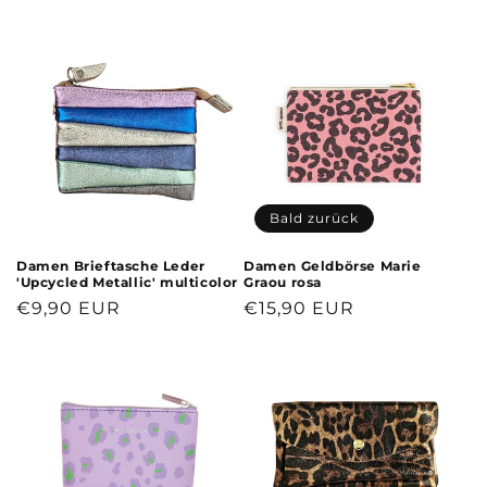
g
o
r
i
e
:
Bald zurück
Damen Brieftasche Leder
Damen Geldbörse Marie
'Upcycled Metallic' multicolor
Graou rosa
Normaler
€9,90 EUR
Normaler
€15,90 EUR
Preis
Preis