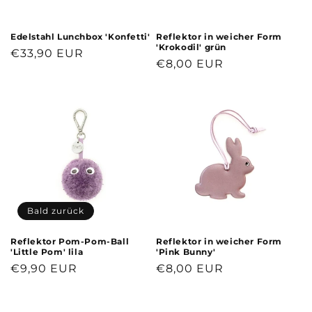
Edelstahl Lunchbox 'Konfetti'
Reflektor in weicher Form
'Krokodil' grün
Normaler
€33,90 EUR
Normaler
€8,00 EUR
Preis
Preis
Bald zurück
Reflektor Pom-Pom-Ball
Reflektor in weicher Form
'Little Pom' lila
'Pink Bunny'
Normaler
€9,90 EUR
Normaler
€8,00 EUR
Preis
Preis