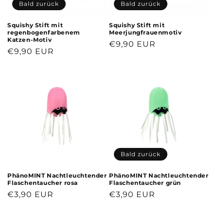
Bald zurück
Bald zurück
Squishy Stift mit
Squishy Stift mit
regenbogenfarbenem
Meerjungfrauenmotiv
Katzen-Motiv
Normaler
€9,90 EUR
Normaler
€9,90 EUR
Preis
Preis
Bald zurück
PhänoMINT Nachtleuchtender
PhänoMINT Nachtleuchtender
Flaschentaucher rosa
Flaschentaucher grün
Normaler
€3,90 EUR
Normaler
€3,90 EUR
Preis
Preis