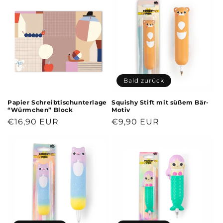
g
o
r
i
e
Bald zurück
:
Papier Schreibtischunterlage
Squishy Stift mit süßem Bär-
“Würmchen” Block
Motiv
Normaler
€16,90 EUR
Normaler
€9,90 EUR
Preis
Preis