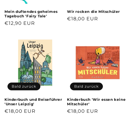
Mein duftendes geheimes
Wir rocken die Mitschüler
Tagebuch 'Fairy Tale'
Normaler
€18,00 EUR
Normaler
€12,90 EUR
Preis
Preis
Bald zurück
Bald zurück
Kinderbuch und Reiseführer
Kinderbuch 'Wir essen keine
'Unser Leipzig'
Mitschüler'
Normaler
€18,00 EUR
Normaler
€18,00 EUR
Preis
Preis