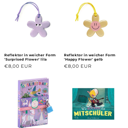
Reflektor in weicher Form
Reflektor in weicher Form
'Surprised Flower' lila
'Happy Flower' gelb
Normaler
€8,00 EUR
Normaler
€8,00 EUR
Preis
Preis