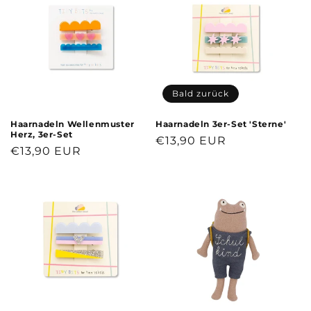
Bald zurück
Haarnadeln Wellenmuster
Haarnadeln 3er-Set 'Sterne'
Herz, 3er-Set
Normaler
€13,90 EUR
Normaler
€13,90 EUR
Preis
Preis