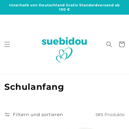
Direkt
Innerhalb von Deutschland Gratis Standardversand ab
zum
100 €
Inhalt
Warenko
K
Schulanfang
a
t
Filtern und sortieren
585 Produkte
e