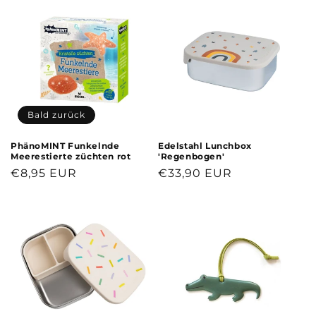
Bald zurück
PhänoMINT Funkelnde
Edelstahl Lunchbox
Meerestierte züchten rot
'Regenbogen'
Normaler
€8,95 EUR
Normaler
€33,90 EUR
Preis
Preis