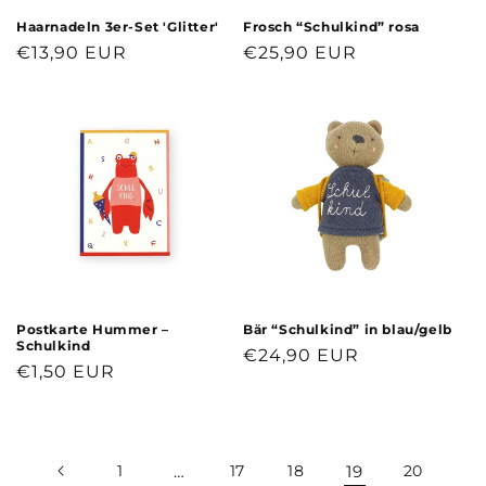
Haarnadeln 3er-Set 'Glitter'
Frosch “Schulkind” rosa
Normaler
€13,90 EUR
Normaler
€25,90 EUR
Preis
Preis
Postkarte Hummer –
Bär “Schulkind” in blau/gelb
Schulkind
Normaler
€24,90 EUR
Normaler
€1,50 EUR
Preis
Preis
1
…
17
18
19
20