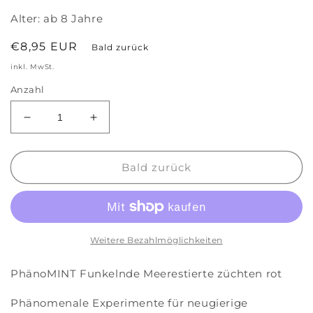
Alter:
ab 8 Jahre
Normaler
€8,95 EUR
Bald zurück
Preis
inkl. MwSt.
Anzahl
Verringere
Erhöhe
die
die
Menge
Menge
für
für
Bald zurück
PhänoMINT
PhänoMINT
Funkelnde
Funkelnde
Meerestierte
Meerestierte
züchten
züchten
rot
rot
Weitere Bezahlmöglichkeiten
PhänoMINT Funkelnde Meerestierte züchten rot
Phänomenale Experimente für neugierige