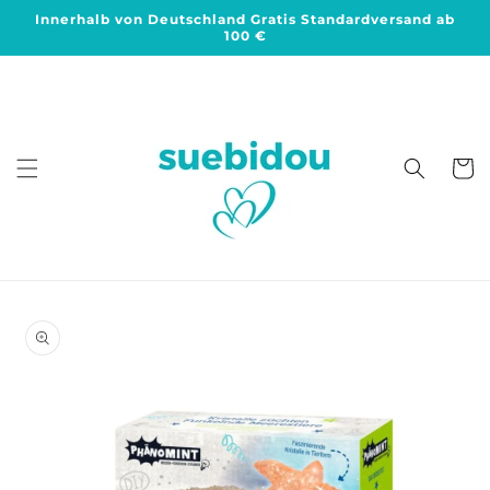
Direkt
Innerhalb von Deutschland Gratis Standardversand ab
zum
100 €
Inhalt
Warenko
duktinformationen
ingen