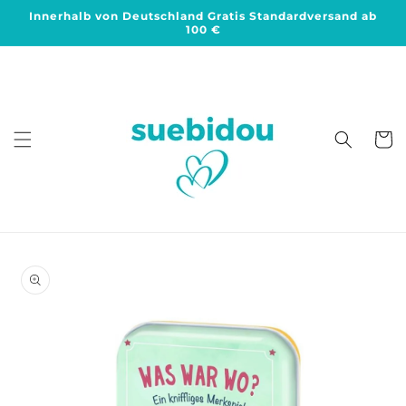
Direkt
Innerhalb von Deutschland Gratis Standardversand ab
zum
100 €
Inhalt
Warenko
duktinformationen
ingen