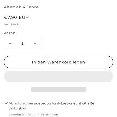
Alter:
ab 4 Jahre
Normaler
€7,90 EUR
Preis
inkl. MwSt.
Anzahl
Verringere
Erhöhe
die
die
Menge
Menge
für
für
In den Warenkorb legen
Kartenspiel
Kartenspiel
Was
Was
war
war
wo?
wo?
-
-
Ein
Ein
Kniffliges
Kniffliges
Abholung bei
suebidou Karl-Liebknecht-Straße
Merkspiel
Merkspiel
verfügbar
Gewöhnlich fertig in 24 Stunden