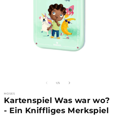
Medien
M
1
2
in
i
Modal
M
von
1
/
5
öffnen
ö
MOSES
Kartenspiel Was war wo?
- Ein Kniffliges Merkspiel