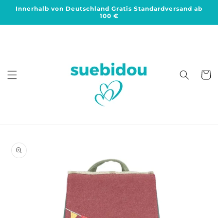
Direkt
Innerhalb von Deutschland Gratis Standardversand ab
zum
100 €
Inhalt
Warenko
duktinformationen
ingen