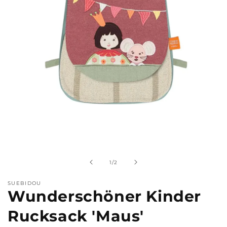
Medien
1
in
Modal
von
1
/
2
öffnen
SUEBIDOU
Wunderschöner Kinder
Rucksack 'Maus'