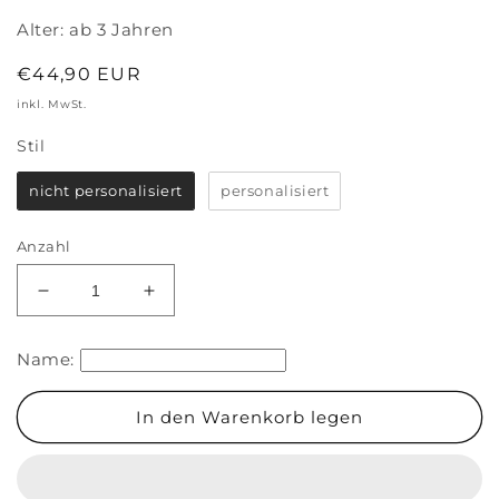
Alter:
ab 3 Jahren
Normaler
€44,90 EUR
Preis
inkl. MwSt.
Stil
Stil
nicht personalisiert
personalisiert
Anzahl
Verringere
Erhöhe
die
die
Menge
Menge
Name:
für
für
Wunderschöner
Wunderschöner
Kinder
Kinder
In den Warenkorb legen
Rucksack
Rucksack
&#39;Maus&#39;
&#39;Maus&#39;