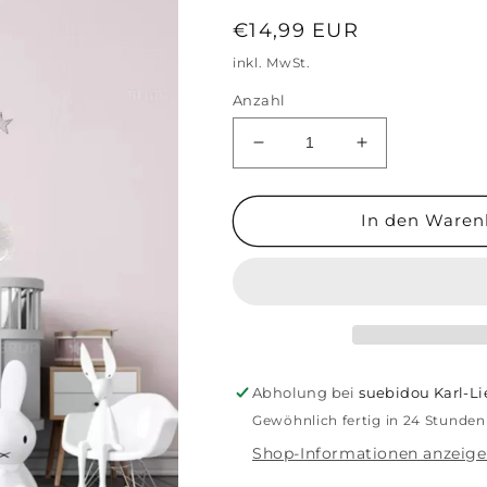
Normaler
€14,99 EUR
Preis
inkl. MwSt.
Anzahl
Verringere
Erhöhe
die
die
Menge
Menge
für
für
In den Waren
Wandtattoo
Wandtattoo
Kinderzimmer
Kinderzimmer
&quot;Hase
&quot;Hase
&amp;
&amp;
Schaukel&quot;
Schaukel&quot
Abholung bei
suebidou Karl-L
Gewöhnlich fertig in 24 Stunden
Shop-Informationen anzeig