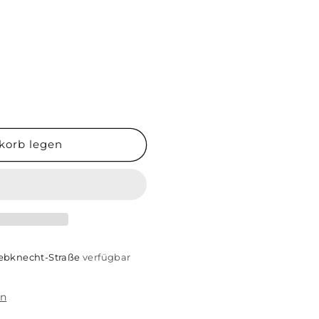
korb legen
;
iebknecht-Straße
verfügbar
en