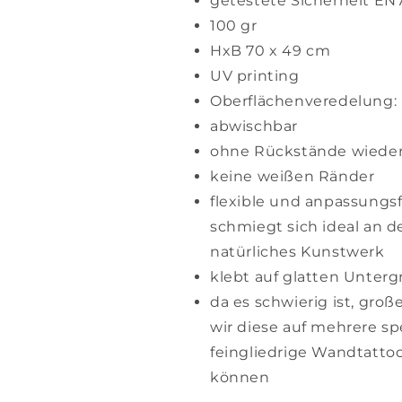
getestete Sicherheit EN7
100 gr
HxB 70 x 49 cm
UV printing
Oberflächenveredelung: 
abwischbar
ohne Rückstände wieder
keine weißen Ränder
flexible und anpassungsf
schmiegt sich ideal an 
natürliches Kunstwerk
klebt auf glatten Unter
da es schwierig ist, groß
wir diese auf mehrere spe
feingliedrige Wandtatto
können