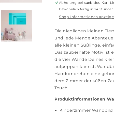
Abholung bei
suebidou Karl-L
Gewöhnlich fertig in 24 Stunden
Shop-Informationen anzeig
Die niedlichen kleinen Tier
und jede Menge Abenteuer 
alle kleinen Süßlinge, ein
Das zauberhafte Motiv ist e
die vier Wände Deines klei
aufpeppen kannst. Wandbil
Handumdrehen eine gebor
dem Zimmer der süßen Zau
Touch.
Produktinformationen Wan
Kinderzimmer Wandbild