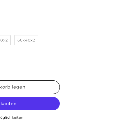
50x2
60x40x2
korb legen
&quot;
öglichkeiten