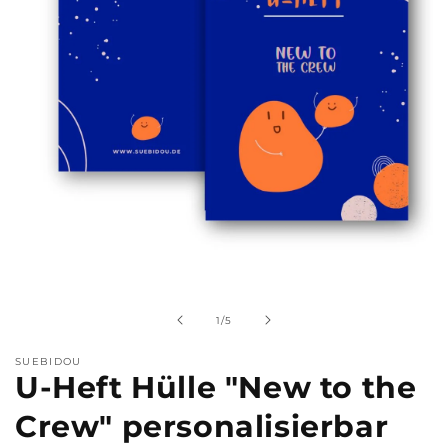
Medien
1
in
Modal
von
1
/
5
öffnen
SUEBIDOU
U-Heft Hülle "New to the
Crew" personalisierbar