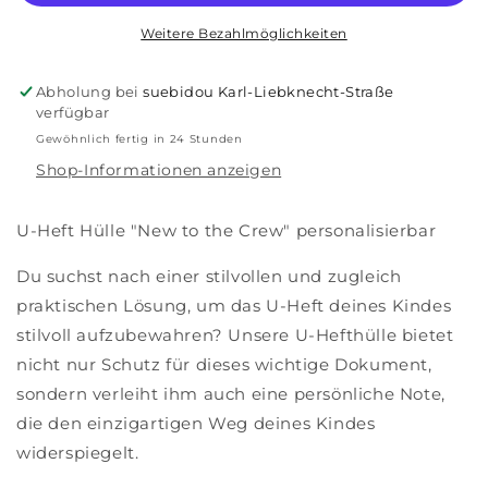
the
the
Crew&quot;
Crew&quot;
Weitere Bezahlmöglichkeiten
personalisierbar
personalisierbar
Abholung bei
suebidou Karl-Liebknecht-Straße
verfügbar
Gewöhnlich fertig in 24 Stunden
Shop-Informationen anzeigen
U-Heft Hülle "New to the Crew" personalisierbar
Du suchst nach einer stilvollen und zugleich
praktischen Lösung, um das U-Heft deines Kindes
stilvoll aufzubewahren? Unsere U-Hefthülle bietet
nicht nur Schutz für dieses wichtige Dokument,
sondern verleiht ihm auch eine persönliche Note,
die den einzigartigen Weg deines Kindes
widerspiegelt.