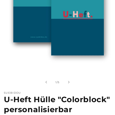
Medien
1
in
Modal
von
1
/
5
öffnen
SUEBIDOU
U-Heft Hülle "Colorblock"
personalisierbar