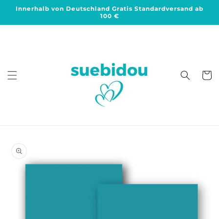
Direkt
Innerhalb von Deutschland Gratis Standardversand ab
zum
100 €
Inhalt
Warenko
duktinformationen
ingen