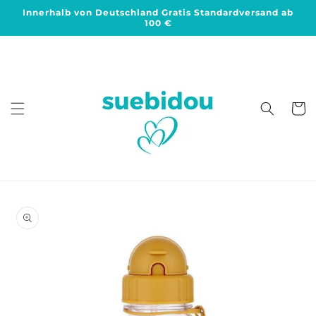
Direkt
Innerhalb von Deutschland Gratis Standardversand ab
zum
100 €
Inhalt
Warenko
duktinformationen
ingen