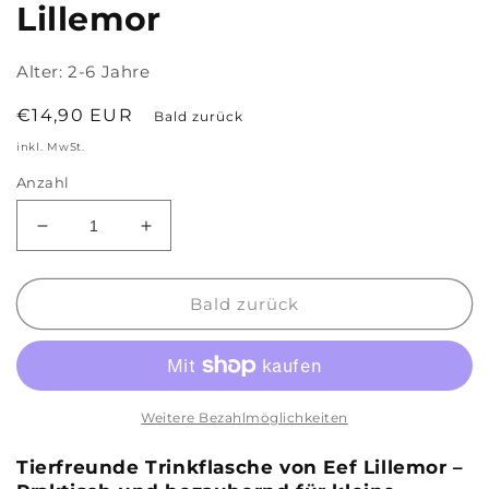
Lillemor
Alter:
2-6 Jahre
Normaler
€14,90 EUR
Bald zurück
Preis
inkl. MwSt.
Anzahl
Verringere
Erhöhe
die
die
Menge
Menge
für
für
Bald zurück
Trinkflasche
Trinkflasche
500
500
ml
ml
&#39;Tierfreunde&#39;
&#39;Tierfreunde&#39;
von
von
Weitere Bezahlmöglichkeiten
Eef
Eef
Lillemor
Lillemor
Tierfreunde Trinkflasche von Eef Lillemor –