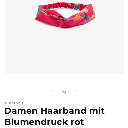
Medien
1
in
Modal
von
1
/
2
öffnen
SUEBIDOU
Damen Haarband mit
Blumendruck rot