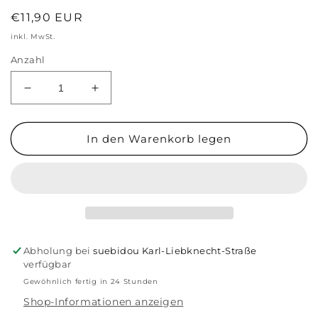
Normaler
€11,90 EUR
Preis
inkl. MwSt.
Anzahl
Verringere
Erhöhe
die
die
Menge
Menge
für
für
In den Warenkorb legen
Damen
Damen
Haarband
Haarband
mit
mit
Blumendruck
Blumendruck
rot
rot
Abholung bei
suebidou Karl-Liebknecht-Straße
verfügbar
Gewöhnlich fertig in 24 Stunden
Shop-Informationen anzeigen