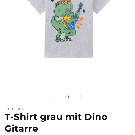
Medien
M
1
2
in
i
Modal
M
von
1
/
8
öffnen
ö
SUEBIDOU
T-Shirt grau mit Dino
Gitarre