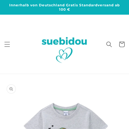
Direkt
Innerhalb von Deutschland Gratis Standardversand ab
zum
100 €
Inhalt
Warenko
duktinformationen
ingen