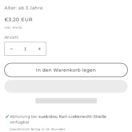
Alter:
ab 3 Jahre
Normaler
€3,20 EUR
Preis
inkl. MwSt.
Anzahl
Verringere
Erhöhe
die
die
Menge
Menge
für
für
In den Warenkorb legen
Stickiville
Stickiville
Stickers
Stickers
X
X
Suzy:
Suzy:
Garden
Garden
Of
Of
Love
Love
Abholung bei
suebidou Karl-Liebknecht-Straße
verfügbar
Gewöhnlich fertig in 24 Stunden