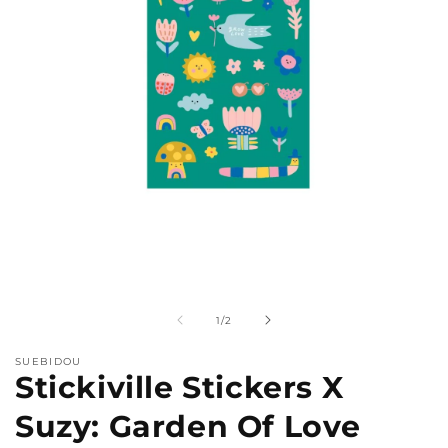
Medien
M
1
2
in
i
Modal
M
von
1
/
2
öffnen
ö
SUEBIDOU
Stickiville Stickers X
Suzy: Garden Of Love