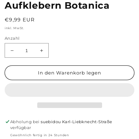
Aufklebern Botanica
Normaler
€9,99 EUR
Preis
inkl. MwSt.
Anzahl
Verringere
Erhöhe
die
die
Menge
Menge
für
für
In den Warenkorb legen
Sticker-
Sticker-
Set
Set
mit
mit
mehr
mehr
als
als
600
600
kreativen
kreativen
Abholung bei
suebidou Karl-Liebknecht-Straße
Aufklebern
Aufklebern
verfügbar
Botanica
Botanica
Gewöhnlich fertig in 24 Stunden