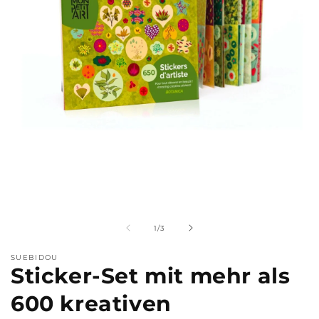
Medien
M
1
2
in
i
Modal
M
von
1
/
3
öffnen
ö
SUEBIDOU
Sticker-Set mit mehr als
600 kreativen