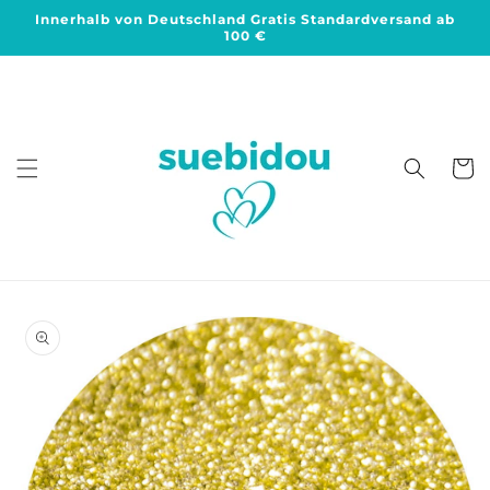
Direkt
Innerhalb von Deutschland Gratis Standardversand ab
zum
100 €
Inhalt
Warenko
duktinformationen
ingen