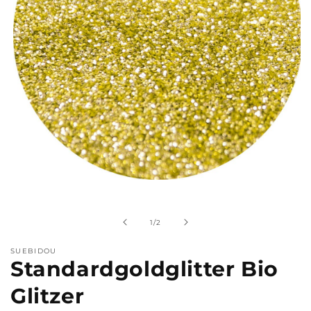
Medien
1
in
Modal
von
1
/
2
öffnen
SUEBIDOU
Standardgoldglitter Bio
Glitzer