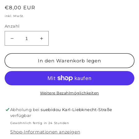
Normaler
€8,00 EUR
Preis
inkl. MwSt.
Anzahl
Verringere
Erhöhe
die
die
Menge
Menge
für
für
In den Warenkorb legen
Standardgoldglitter
Standardgoldglitter
Bio
Bio
Glitzer
Glitzer
Weitere Bezahlmöglichkeiten
Abholung bei
suebidou Karl-Liebknecht-Straße
verfügbar
Gewöhnlich fertig in 24 Stunden
Shop-Informationen anzeigen