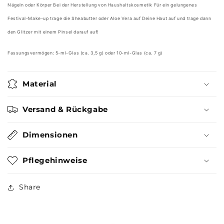
Nägeln oder Körper Bei der Herstellung von Haushaltskosmetik Für ein gelungenes
Festival-Make-up trage die Sheabutter oder Aloe Vera auf Deine Haut auf und trage dann
den Glitzer mit einem Pinsel darauf auf!
Fassungsvermögen: 5-ml-Glas (ca. 3,5 g) oder 10-ml-Glas (ca. 7 g)
Material
Versand & Rückgabe
Dimensionen
Pflegehinweise
Share