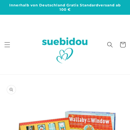
Direkt
Innerhalb von Deutschland Gratis Standardversand ab
zum
100 €
Inhalt
Warenko
duktinformationen
ingen