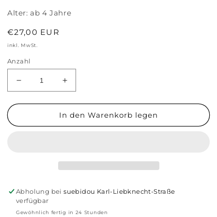
Alter:
ab 4 Jahre
Normaler
€27,00 EUR
Preis
inkl. MwSt.
Anzahl
Verringere
Erhöhe
die
die
Menge
Menge
für
für
In den Warenkorb legen
Gesellschaftsspiel
Gesellschaftsspiel
&#39;Wallaby
&#39;Wallaby
at
at
the
the
Window&#39;
Window&#39;
Abholung bei
suebidou Karl-Liebknecht-Straße
verfügbar
Gewöhnlich fertig in 24 Stunden