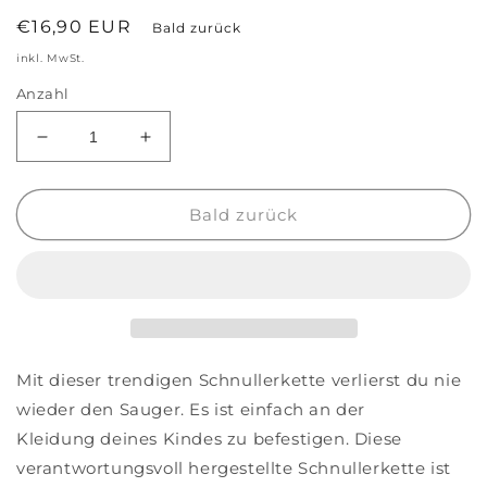
Normaler
€16,90 EUR
Bald zurück
Preis
inkl. MwSt.
Anzahl
Verringere
Erhöhe
die
die
Menge
Menge
für
für
Bald zurück
Babyprodukt
Babyprodukt
Schnullerkette
Schnullerkette
grün
grün
Mit dieser trendigen Schnullerkette verlierst du nie
wieder den Sauger. Es ist einfach an der
Kleidung deines Kindes zu befestigen. Diese
verantwortungsvoll hergestellte Schnullerkette ist