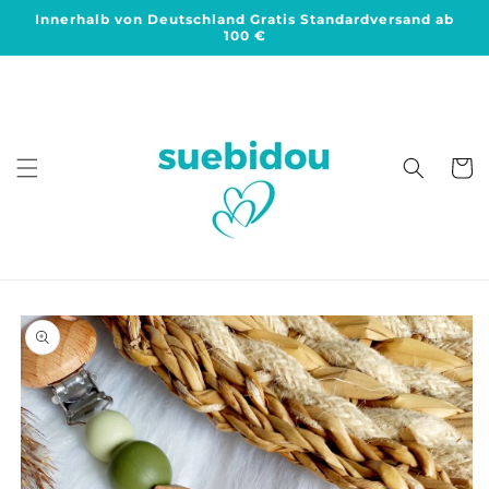
Direkt
Innerhalb von Deutschland Gratis Standardversand ab
zum
100 €
Inhalt
Warenko
duktinformationen
ingen