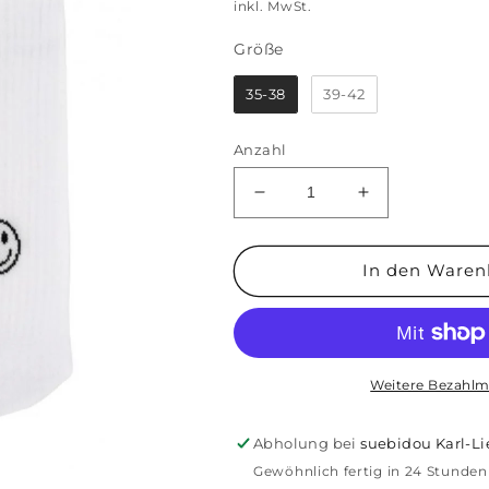
Preis
inkl. MwSt.
Größe
Größe
35-38
39-42
Anzahl
Verringere
Erhöhe
die
die
Menge
Menge
für
für
In den Waren
Socken
Socken
Smiley
Smiley
Weitere Bezahlm
Abholung bei
suebidou Karl-L
Gewöhnlich fertig in 24 Stunden