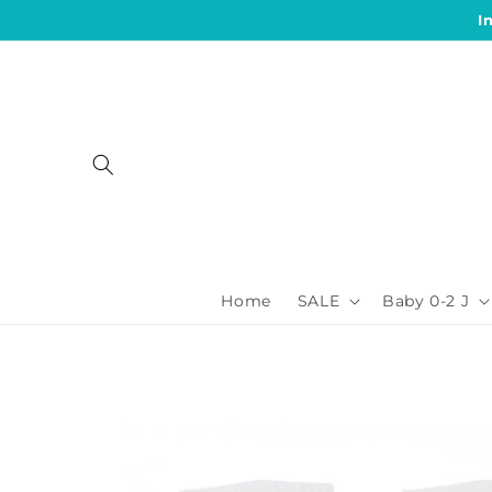
Direkt
I
zum
Inhalt
Home
SALE
Baby 0-2 J
Zu
Produktinformationen
springen