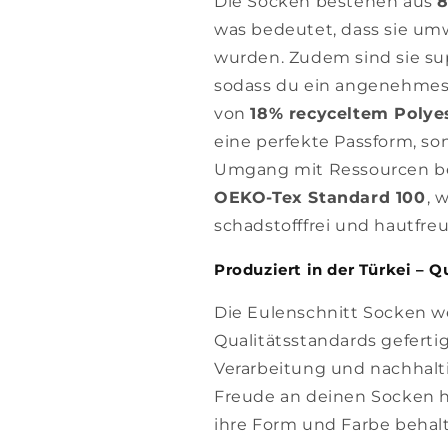
Die Socken bestehen aus
8
was bedeutet, dass sie umw
wurden. Zudem sind sie su
sodass du ein angenehmes
von
18% recyceltem Polye
eine perfekte Passform, s
Umgang mit Ressourcen bei
OEKO-Tex Standard 100
, 
schadstofffrei und hautfreu
Produziert in der Türkei – Qu
Die Eulenschnitt Socken w
Qualitätsstandards geferti
Verarbeitung und nachhalti
Freude an deinen Socken h
ihre Form und Farbe behal