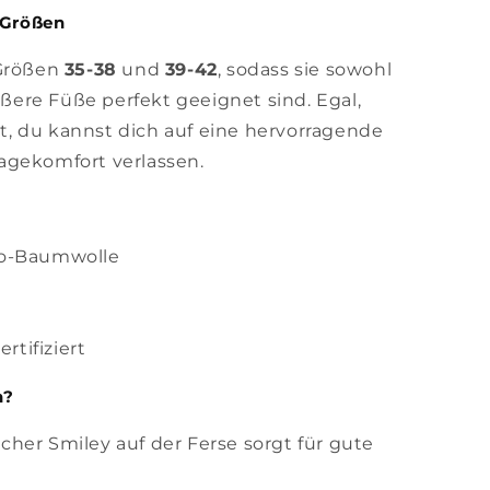
 Größen
 Größen
35-38
und
39-42
, sodass sie sowohl
rößere Füße perfekt geeignet sind. Egal,
, du kannst dich auf eine hervorragende
agekomfort verlassen.
Bio-Baumwolle
rtifiziert
n?
icher Smiley auf der Ferse sorgt für gute