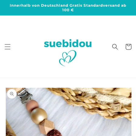
Direkt
Innerhalb von Deutschland Gratis Standardversand ab
zum
100 €
Inhalt
Warenko
duktinformationen
ingen