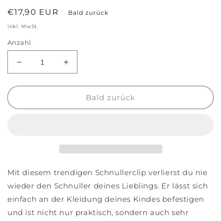
Normaler
€17,90 EUR
Bald zurück
Preis
inkl. MwSt.
Anzahl
Verringere
Erhöhe
die
die
Menge
Menge
für
für
Bald zurück
Schnullerkette
Schnullerkette
&#39;Daisy&#39;
&#39;Daisy&#39;
braun
braun
Mit diesem trendigen Schnullerclip verlierst du nie
wieder den Schnuller deines Lieblings. Er lässt sich
einfach an der Kleidung deines Kindes befestigen
und ist nicht nur praktisch, sondern auch sehr