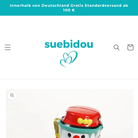
Direkt
Innerhalb von Deutschland Gratis Standardversand ab
zum
100 €
Inhalt
Warenko
duktinformationen
ingen