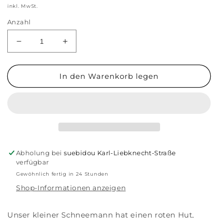
Preis
inkl. MwSt.
Anzahl
Verringere
Erhöhe
die
die
Menge
Menge
für
für
In den Warenkorb legen
Schneemann
Schneemann
Abholung bei
suebidou Karl-Liebknecht-Straße
verfügbar
Gewöhnlich fertig in 24 Stunden
Shop-Informationen anzeigen
Unser kleiner Schneemann hat einen roten Hut,