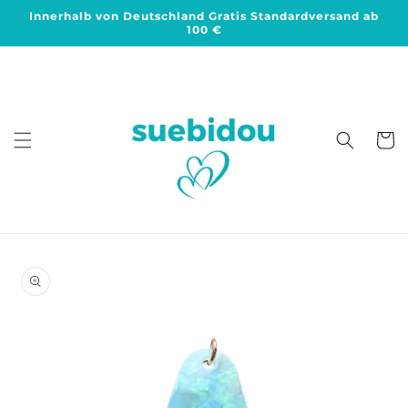
Direkt
Innerhalb von Deutschland Gratis Standardversand ab
zum
100 €
Inhalt
Warenko
duktinformationen
ingen