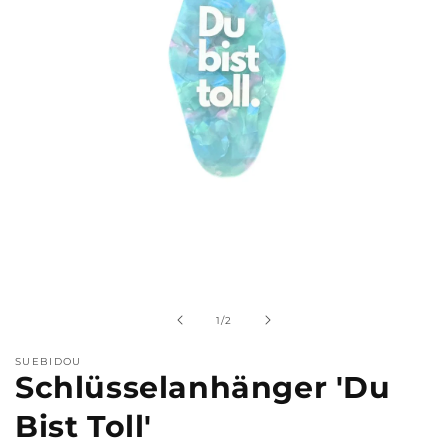
Medien
1
in
Modal
von
1
/
2
öffnen
SUEBIDOU
Schlüsselanhänger 'Du
Bist Toll'