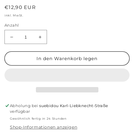
Normaler
€12,90 EUR
Preis
inkl. MwSt.
Anzahl
Verringere
Erhöhe
die
die
Menge
Menge
für
für
In den Warenkorb legen
Schlüsselanhänger
Schlüsselanhänger
&#39;Du
&#39;Du
Bist
Bist
Toll&#39;
Toll&#39;
Abholung bei
suebidou Karl-Liebknecht-Straße
verfügbar
Gewöhnlich fertig in 24 Stunden
Shop-Informationen anzeigen