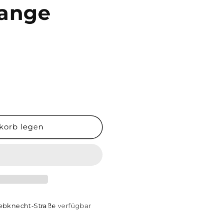
range
korb legen
nger
iebknecht-Straße
verfügbar