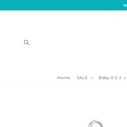
Direkt
I
zum
Inhalt
Home
SALE
Baby 0-2 J
Zu
Produktinformationen
springen