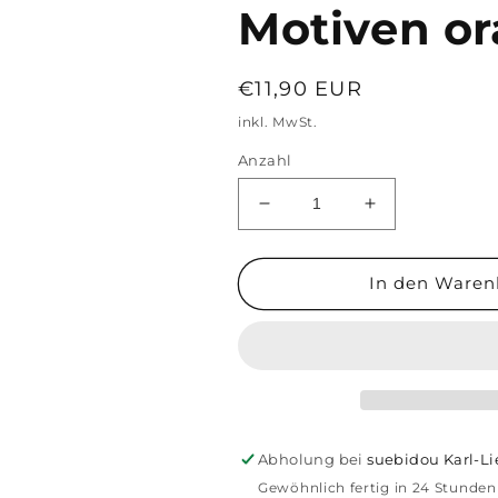
Motiven o
Normaler
€11,90 EUR
Preis
inkl. MwSt.
Anzahl
Verringere
Erhöhe
die
die
Menge
Menge
für
für
In den Waren
Schlüsselanhänger
Schlüsselanhä
mit
mit
Blumen
Blumen
und
und
kreisförmigen
kreisförmigen
Motiven
Motiven
orange
orange
Abholung bei
suebidou Karl-L
Gewöhnlich fertig in 24 Stunden