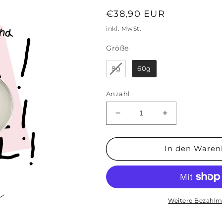
Normaler
€38,90 EUR
Preis
inkl. MwSt.
Größe
Größe
8g
60g
Anzahl
Verringere
Erhöhe
die
die
Menge
Menge
für
für
In den Waren
Sheabutter
Sheabutter
&#39;Sahneschnitte
&#39;Sahnesch
Sensitiv&#39;
Sensitiv&#39;
Weitere Bezahlm