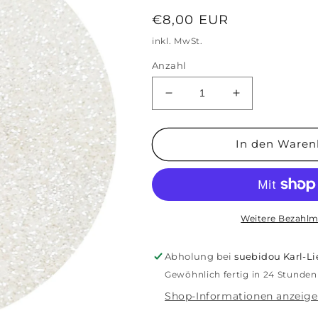
Normaler
€8,00 EUR
Preis
inkl. MwSt.
Anzahl
Verringere
Erhöhe
die
die
Menge
Menge
für
für
In den Waren
Reiner
Reiner
Perlenglitter
Perlenglitter
Bio
Bio
Glitzer
Glitzer
Weitere Bezahlm
Abholung bei
suebidou Karl-L
Gewöhnlich fertig in 24 Stunden
Shop-Informationen anzeig