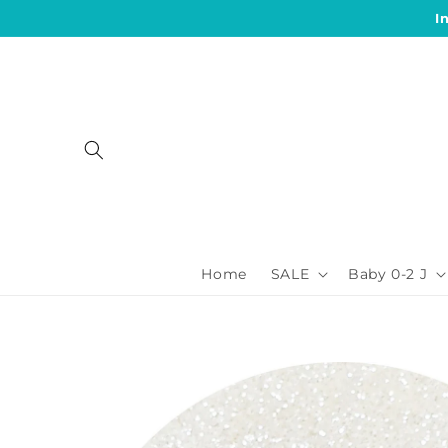
Direkt
I
zum
Inhalt
Home
SALE
Baby 0-2 J
Zu
Produktinformationen
springen