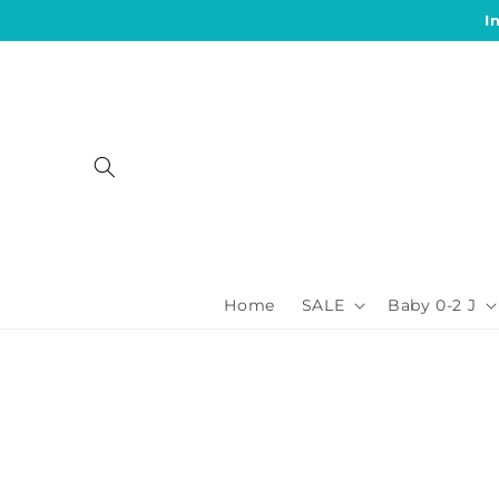
Direkt
I
zum
Inhalt
Home
SALE
Baby 0-2 J
Zu
Produktinformationen
springen