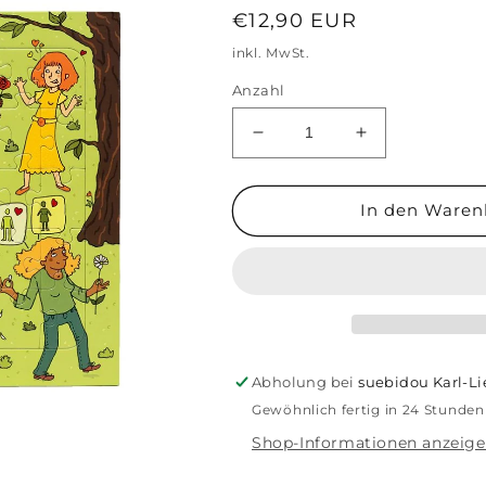
Normaler
€12,90 EUR
Preis
inkl. MwSt.
Anzahl
Verringere
Erhöhe
die
die
Menge
Menge
für
für
In den Waren
Puzzle
Puzzle
für
für
die
die
Vielfalt
Vielfalt
Abholung bei
suebidou Karl-L
Gewöhnlich fertig in 24 Stunden
Shop-Informationen anzeig