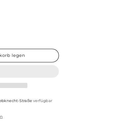
korb legen
iebknecht-Straße
verfügbar
en