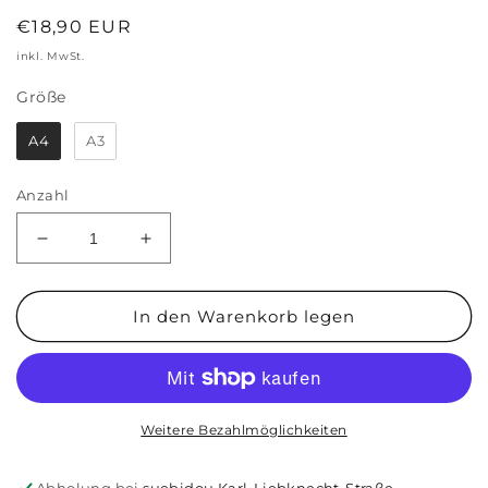
Normaler
€18,90 EUR
Preis
inkl. MwSt.
Größe
Größe
A4
A3
Anzahl
Verringere
Erhöhe
die
die
Menge
Menge
für
für
In den Warenkorb legen
Print
Print
&#39;Du
&#39;Du
Fetzt&#39;
Fetzt&#39;
A4
A4
oder
oder
Weitere Bezahlmöglichkeiten
A3
A3