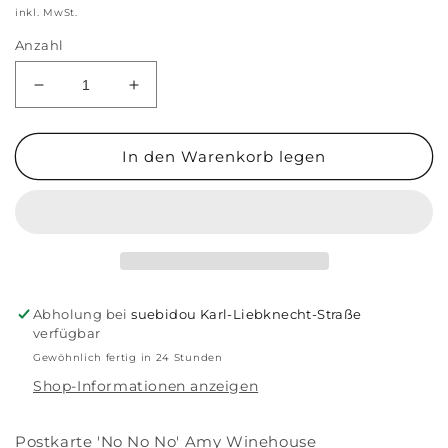
Preis
inkl. MwSt.
Anzahl
Verringere
Erhöhe
die
die
Menge
Menge
für
für
In den Warenkorb legen
Postkarte
Postkarte
&#39;No
&#39;No
No
No
No&#39;
No&#39;
Abholung bei
suebidou Karl-Liebknecht-Straße
verfügbar
Gewöhnlich fertig in 24 Stunden
Shop-Informationen anzeigen
Postkarte 'No No No' Amy Winehouse