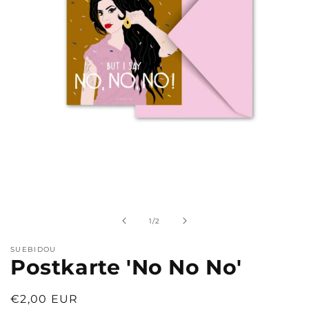
Medien
1
in
Modal
von
1
/
2
öffnen
SUEBIDOU
Postkarte 'No No No'
Normaler
€2,00 EUR