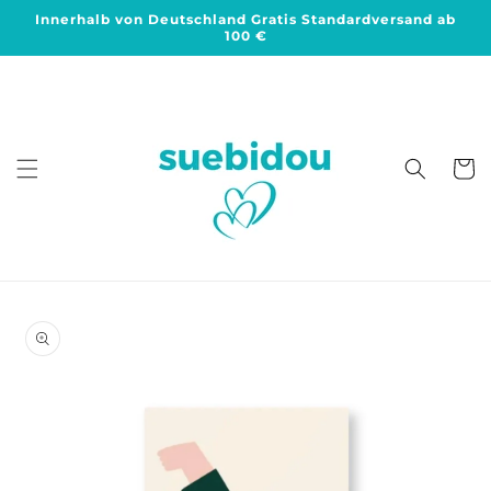
Direkt
Innerhalb von Deutschland Gratis Standardversand ab
zum
100 €
Inhalt
Warenko
duktinformationen
ingen