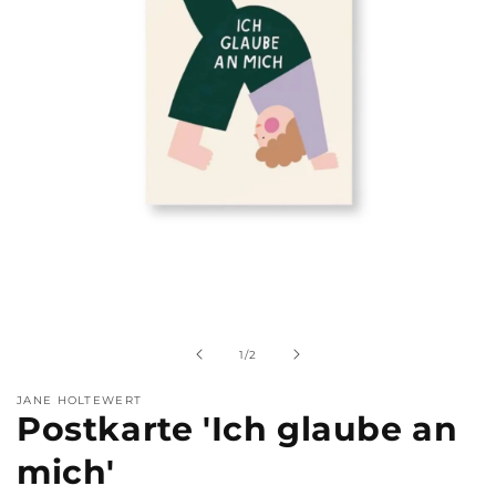
Medien
1
in
Modal
von
1
/
2
öffnen
JANE HOLTEWERT
Postkarte 'Ich glaube an
mich'