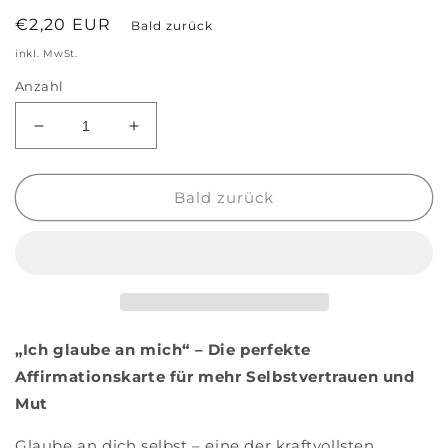
Normaler
€2,20 EUR
Bald zurück
Preis
inkl. MwSt.
Anzahl
Verringere
Erhöhe
die
die
Menge
Menge
für
für
Bald zurück
Postkarte
Postkarte
&#39;Ich
&#39;Ich
glaube
glaube
an
an
mich&#39;
mich&#39;
„Ich glaube an mich“ – Die perfekte
Affirmationskarte für mehr Selbstvertrauen und
Mut
Glaube an dich selbst – eine der kraftvollsten