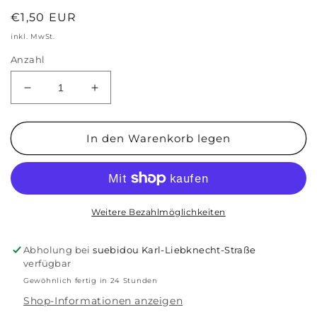
Normaler
€1,50 EUR
Preis
inkl. MwSt.
Anzahl
Verringere
Erhöhe
die
die
Menge
Menge
für
für
In den Warenkorb legen
Postkarte
Postkarte
Hase
Hase
mit
mit
Blümchen
Blümchen
Frohe
Frohe
Weitere Bezahlmöglichkeiten
Ostern
Ostern
Abholung bei
suebidou Karl-Liebknecht-Straße
verfügbar
Gewöhnlich fertig in 24 Stunden
Shop-Informationen anzeigen