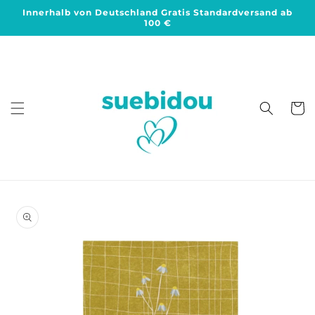
Direkt
Innerhalb von Deutschland Gratis Standardversand ab
zum
100 €
Inhalt
Warenko
duktinformationen
ingen