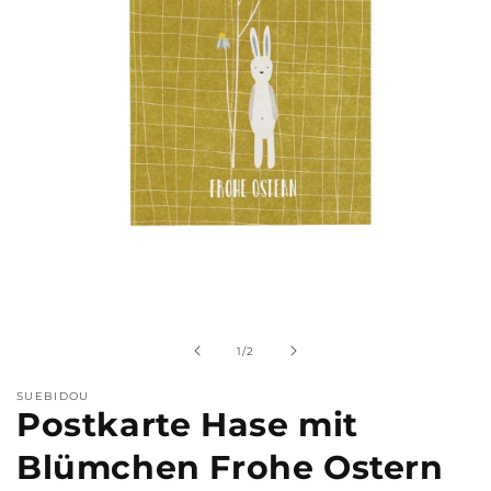
Medien
1
in
Modal
von
1
/
2
öffnen
SUEBIDOU
Postkarte Hase mit
Blümchen Frohe Ostern