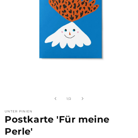
Medien
1
in
Modal
von
1
/
2
öffnen
UNTER PINIEN
Postkarte 'Für meine
Perle'