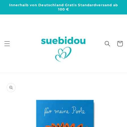
Direkt
Innerhalb von Deutschland Gratis Standardversand ab
zum
100 €
Inhalt
Warenko
duktinformationen
ingen