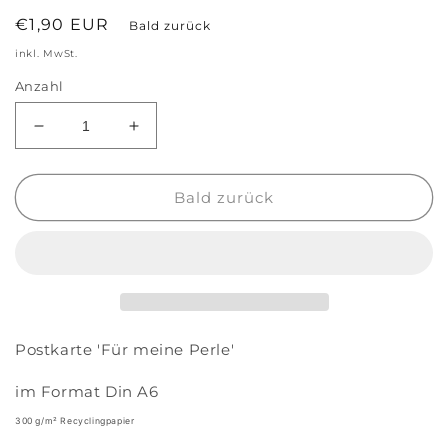
Normaler
€1,90 EUR
Bald zurück
Preis
inkl. MwSt.
Anzahl
Verringere
Erhöhe
die
die
Menge
Menge
für
für
Bald zurück
Postkarte
Postkarte
&#39;Für
&#39;Für
meine
meine
Perle&#39;
Perle&#39;
Postkarte 'Für meine Perle'
im Format Din A6
300 g/m² Recyclingpapier