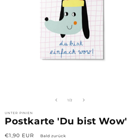
Medien
1
in
Modal
von
1
/
2
öffnen
UNTER PINIEN
Postkarte 'Du bist Wow'
Normaler
€1,90 EUR
Bald zurück