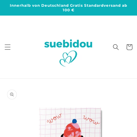
Direkt
Innerhalb von Deutschland Gratis Standardversand ab
zum
100 €
Inhalt
Warenko
duktinformationen
ingen