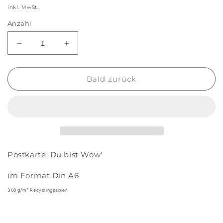
Preis
inkl. MwSt.
Anzahl
Verringere
Erhöhe
die
die
Menge
Menge
für
für
Bald zurück
Postkarte
Postkarte
&#39;Du
&#39;Du
bist
bist
Wow&#39;
Wow&#39;
Postkarte 'Du bist Wow'
im Format Din A6
300 g/m² Recyclingpapier