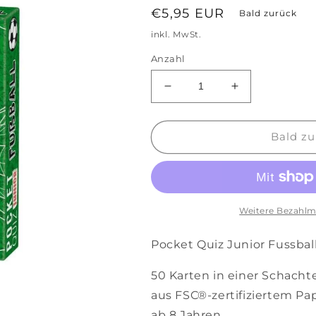
Normaler
€5,95 EUR
Bald zurück
Preis
inkl. MwSt.
Anzahl
Verringere
Erhöhe
die
die
Menge
Menge
für
für
Bald zu
Pocket
Pocket
Quiz
Quiz
Junior
Junior
Fussball
Fussball
Weitere Bezahlm
Pocket Quiz Junior Fussbal
50 Karten in einer Schacht
aus FSC®-zertifiziertem Pap
ab 8 Jahren