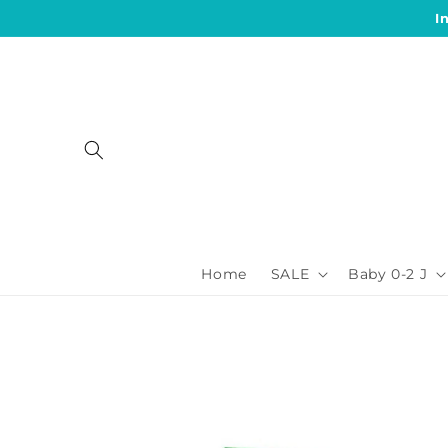
Direkt
I
zum
Inhalt
Home
SALE
Baby 0-2 J
Zu
Produktinformationen
springen