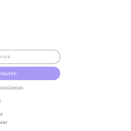
rück
öglichkeiten
l
el
ier