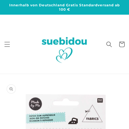
Direkt
Innerhalb von Deutschland Gratis Standardversand ab
zum
100 €
Inhalt
Warenko
duktinformationen
ingen