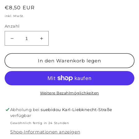
Normaler
€8,50 EUR
Preis
inkl. MwSt.
Anzahl
Verringere
Erhöhe
die
die
Menge
Menge
für
für
In den Warenkorb legen
Patches
Patches
&quot;fröhliche
&quot;fröhliche
Gesichter&quot;
Gesichter&quot;
6
6
teilig
teilig
Weitere Bezahlmöglichkeiten
Abholung bei
suebidou Karl-Liebknecht-Straße
verfügbar
Gewöhnlich fertig in 24 Stunden
Shop-Informationen anzeigen