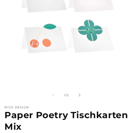
Medien
M
1
2
in
i
Modal
M
von
1
/
2
öffnen
ö
RICO DESIGN
Paper Poetry Tischkarten
Mix