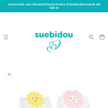
Direkt
Innerhalb von Deutschland Gratis Standardversand ab
zum
100 €
Inhalt
Warenko
duktinformationen
ingen