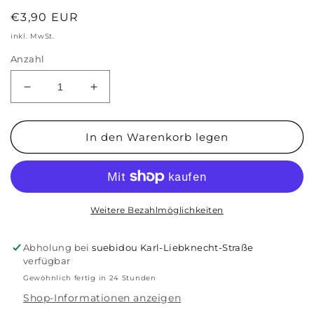
Normaler
€3,90 EUR
Preis
inkl. MwSt.
Anzahl
Verringere
Erhöhe
die
die
Menge
Menge
für
für
In den Warenkorb legen
Paper
Paper
Poetry
Poetry
Tischkarten
Tischkarten
Mix
Mix
Weitere Bezahlmöglichkeiten
Abholung bei
suebidou Karl-Liebknecht-Straße
verfügbar
Gewöhnlich fertig in 24 Stunden
Shop-Informationen anzeigen