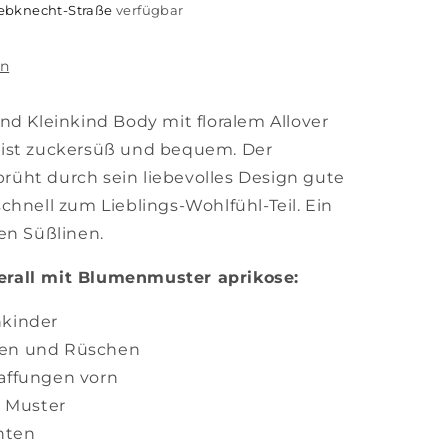
iebknecht-Straße
verfügbar
en
nd Kleinkind Body mit floralem Allover
 ist zuckersüß und bequem. Der
sprüht durch sein liebevolles Design gute
chnell zum Lieblings-Wohlfühl-Teil. Ein
en Süßlinen.
rall mit Blumenmuster aprikose:
nkinder
gen und Rüschen
Raffungen vorn
r Muster
nten