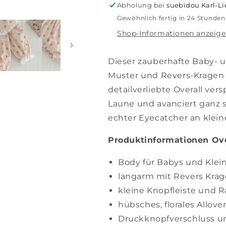
Abholung bei
suebidou Karl-L
Gewöhnlich fertig in 24 Stunden
Shop-Informationen anzeig
Dieser zauberhafte Baby- u
Muster und Revers-Kragen
detailverliebte Overall ver
Laune und avanciert ganz s
echter Eyecatcher an klein
Produktinformationen Ove
Body für Babys und Klei
langarm mit Revers Kra
kleine Knopfleiste und 
hübsches, florales Allove
Druckknopfverschluss u