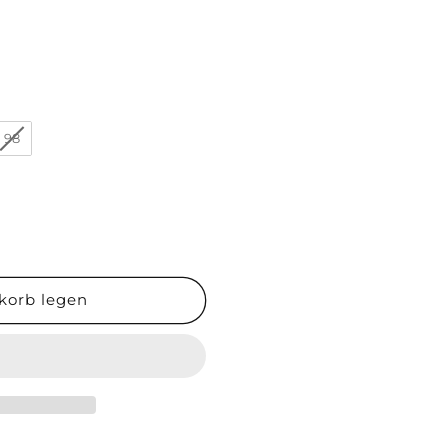
98
korb legen