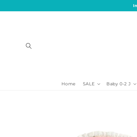
Direkt
I
zum
Inhalt
Home
SALE
Baby 0-2 J
Zu
Produktinformationen
springen