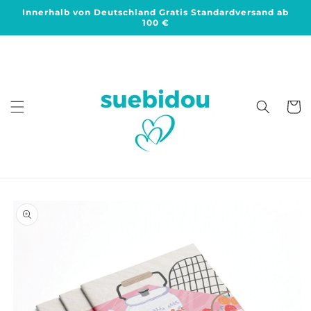
Direkt
Innerhalb von Deutschland Gratis Standardversand ab
zum
100 €
Inhalt
Warenko
duktinformationen
ingen