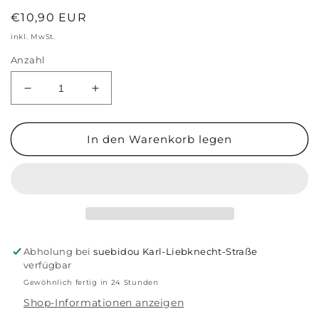
Normaler
€10,90 EUR
Preis
inkl. MwSt.
Anzahl
Verringere
Erhöhe
die
die
Menge
Menge
für
für
In den Warenkorb legen
Notizbuch
Notizbuch
A5
A5
&#39;Sommerfreuden&#39;
&#39;Sommerfreuden&#39;
Abholung bei
suebidou Karl-Liebknecht-Straße
verfügbar
Gewöhnlich fertig in 24 Stunden
Shop-Informationen anzeigen