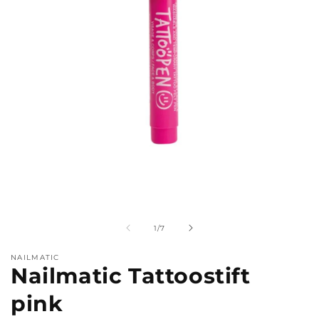
Medien
M
1
2
in
i
Modal
M
von
1
/
7
öffnen
ö
NAILMATIC
Nailmatic Tattoostift
pink