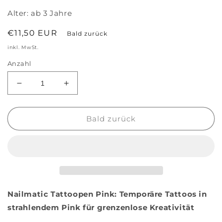
Alter:
ab 3 Jahre
Normaler
€11,50 EUR
Bald zurück
Preis
inkl. MwSt.
Anzahl
Verringere
Erhöhe
die
die
Menge
Menge
für
für
Bald zurück
Nailmatic
Nailmatic
Tattoostift
Tattoostift
pink
pink
Nailmatic Tattoopen Pink: Temporäre Tattoos in
strahlendem Pink für grenzenlose Kreativität