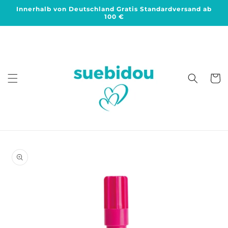
Direkt
Innerhalb von Deutschland Gratis Standardversand ab
zum
100 €
Inhalt
Warenko
duktinformationen
ingen