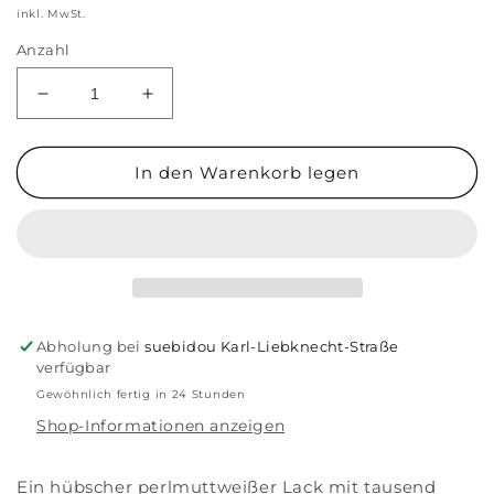
Preis
inkl. MwSt.
Anzahl
Verringere
Erhöhe
die
die
Menge
Menge
für
für
In den Warenkorb legen
Nagellack
Nagellack
„Pearl“
„Pearl“
Abholung bei
suebidou Karl-Liebknecht-Straße
verfügbar
Gewöhnlich fertig in 24 Stunden
Shop-Informationen anzeigen
Ein hübscher perlmuttweißer Lack mit tausend