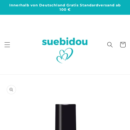
Direkt
Innerhalb von Deutschland Gratis Standardversand ab
zum
100 €
Inhalt
Warenko
duktinformationen
ingen