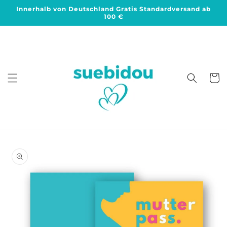
Direkt
Innerhalb von Deutschland Gratis Standardversand ab
zum
100 €
Inhalt
Warenko
duktinformationen
ingen