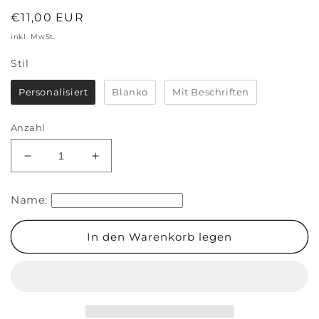
Normaler
€11,00 EUR
Preis
inkl. MwSt.
Stil
Stil
Personalisiert
Blanko
Mit Beschriften
Anzahl
Verringere
Erhöhe
die
die
Menge
Menge
Name:
für
für
Mutterpasshülle
Mutterpasshülle
&#39;Silhouette&#39;
&#39;Silhouette&#39;
In den Warenkorb legen