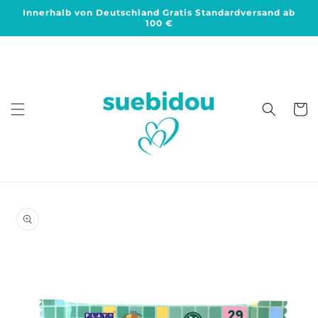
Direkt
Innerhalb von Deutschland Gratis Standardversand ab
zum
100 €
Inhalt
Warenko
duktinformationen
ingen