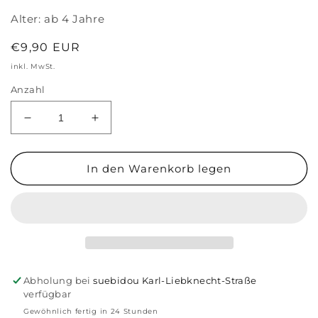
Alter:
ab 4 Jahre
Normaler
€9,90 EUR
Preis
inkl. MwSt.
Anzahl
Verringere
Erhöhe
die
die
Menge
Menge
für
für
In den Warenkorb legen
Spielset
Spielset
&#39;Mini
&#39;Mini
Café&#39;
Café&#39;
Konstruktionsspiel
Konstruktionsspiel
Abholung bei
suebidou Karl-Liebknecht-Straße
verfügbar
Gewöhnlich fertig in 24 Stunden