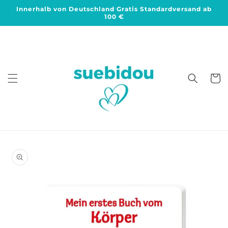
Direkt
Innerhalb von Deutschland Gratis Standardversand ab
zum
100 €
Inhalt
Warenko
duktinformationen
ingen