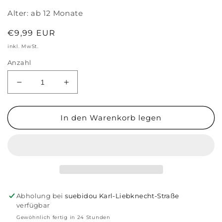
Alter:
ab 12 Monate
Normaler
€9,99 EUR
Preis
inkl. MwSt.
Anzahl
Verringere
Erhöhe
die
die
Menge
Menge
für
für
In den Warenkorb legen
Kinderbuch
Kinderbuch
&#39;Mein
&#39;Mein
erstes
erstes
Buch
Buch
vom
vom
Körper&#39;
Körper&#39;
Abholung bei
suebidou Karl-Liebknecht-Straße
verfügbar
Gewöhnlich fertig in 24 Stunden