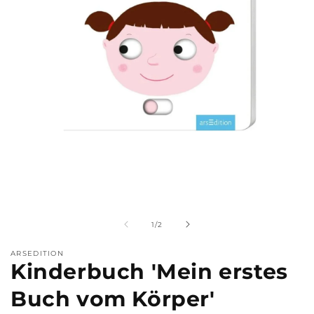
Medien
M
1
2
in
i
Modal
M
von
1
/
2
öffnen
ö
ARSEDITION
Kinderbuch 'Mein erstes
Buch vom Körper'