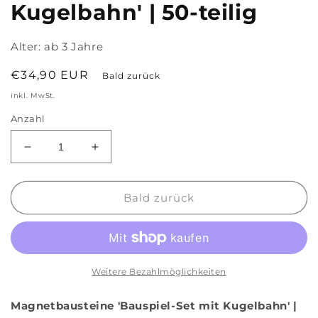
Kugelbahn' | 50-teilig
Alter:
ab 3 Jahre
Normaler
€34,90 EUR
Bald zurück
Preis
inkl. MwSt.
Anzahl
Verringere
Erhöhe
die
die
Menge
Menge
für
für
Bald zurück
Magnetbausteine
Magnetbausteine
&#39;Bauspiel-
&#39;Bauspiel-
Set
Set
mit
mit
Kugelbahn&#39;
Kugelbahn&#39;
Weitere Bezahlmöglichkeiten
|
|
50-
50-
Magnetbausteine 'Bauspiel-Set mit Kugelbahn' |
teilig
teilig