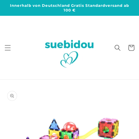
Direkt
Innerhalb von Deutschland Gratis Standardversand ab
zum
100 €
Inhalt
Warenko
duktinformationen
ingen