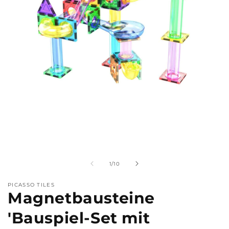
Medien
M
1
2
in
i
Modal
M
von
1
/
10
öffnen
ö
PICASSO TILES
Magnetbausteine
'Bauspiel-Set mit