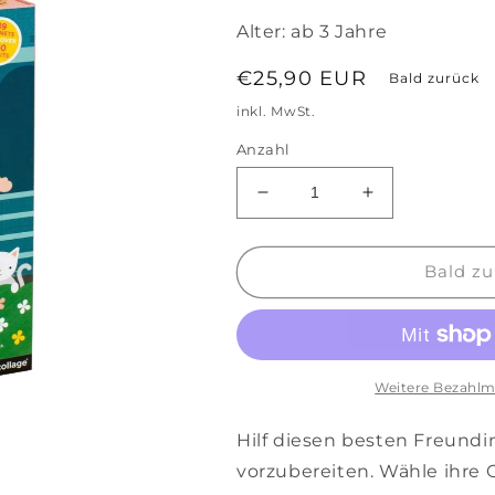
Alter:
ab 3 Jahre
Normaler
€25,90 EUR
Bald zurück
Preis
inkl. MwSt.
Anzahl
Verringere
Erhöhe
die
die
Menge
Menge
für
für
Bald zu
Magnetic
Magnetic
Dress
Dress
Up
Up
Spiel-
Spiel-
Set
Set
Weitere Bezahlm
&#39;Beste
&#39;Beste
Freunde&#39;
Freunde&#39;
Hilf diesen besten Freundin
vorzubereiten. Wähle ihre 