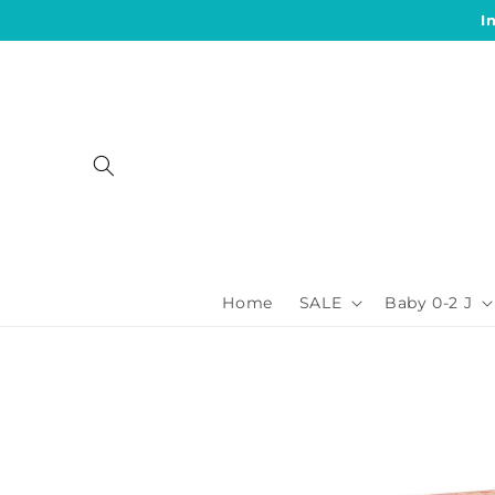
Direkt
I
zum
Inhalt
Home
SALE
Baby 0-2 J
Zu
Produktinformationen
springen