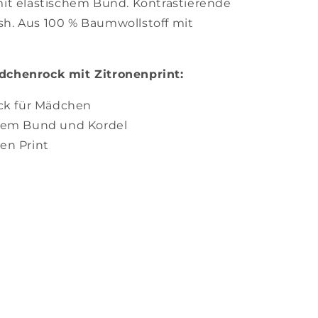
it elastischem Bund. Kontrastierende
ish. Aus 100 % Baumwollstoff mit
chenrock mit Zitronenprint:
ck für Mädchen
schem Bund und Kordel
nen Print