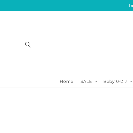
Direkt
I
zum
Inhalt
Home
SALE
Baby 0-2 J
Zu
Produktinformationen
springen