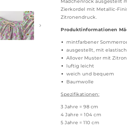
Mädchenrock ausgestellt m
Zierkordel mit Metallic-Fin
Zitronendruck.
Produktinformationen Mäd
mintfarbener Sommerro
ausgestellt, mit elasti
Allover Muster mit Zitro
luftig leicht
weich und bequem
Baumwolle
Spezifikationen:
3 Jahre = 98 cm
4 Jahre = 104 cm
5 Jahre = 110 cm